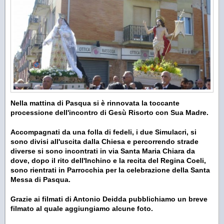
Nella mattina di Pasqua si è rinnovata la toccante
processione dell'incontro di Gesù Risorto con Sua Madre.
Accompagnati da una folla di fedeli, i due Simulacri, si
sono divisi all'uscita dalla Chiesa e percorrendo strade
diverse si sono incontrati in via Santa Maria Chiara da
dove, dopo il rito dell'Inchino e la recita del Regina Coeli,
sono rientrati in Parrocchia per la celebrazione della Santa
Messa di Pasqua.
Grazie ai filmati di Antonio Deidda pubblichiamo un breve
filmato al quale aggiungiamo alcune foto.