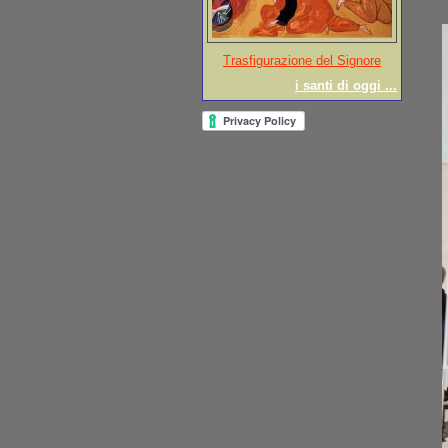
Trasfigurazione del Signore
i santi di oggi ...