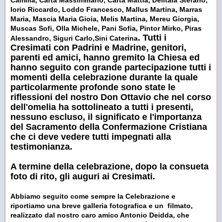
Camilla, Carta Massimiliano, Carta Mattia, Delitala Stefano,
Iorio Riccardo, Loddo Francesco, Mallus Martina, Marras
Maria, Mascia Maria Gioia, Melis Martina, Mereu Giorgia,
Muscas Sofi, Olla Michele, Pani Sofia, Pintor Mirko, Piras
. Tutti i
Alessandro, Siguri Carlo,Sini Caterina
Cresimati
con Padrini e Madrine, genitori,
parenti ed amici, hanno gremito la Chiesa ed
hanno seguito con grande partecipazione tutti i
momenti della celebrazione durante la quale
particolarmente profonde sono state le
riflessioni del nostro Don Ottavio che nel corso
dell'omelia ha sottolineato a tutti i presenti,
nessuno escluso, il significato e l'importanza
del Sacramento della Confermazione Cristiana
che ci deve vedere tutti impegnati alla
testimonianza.
A termine della celebrazione, dopo la consueta
foto di rito, gli auguri ai Cresimati.
Abbiamo seguito come sempre la Celebrazione e
riportiamo una breve galleria fotografica e un filmato,
realizzato dal nostro caro amico Antonio Deidda, che