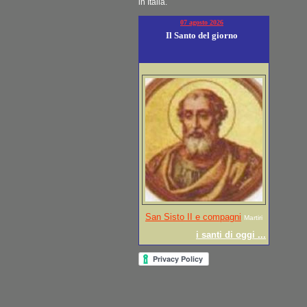
in Italia.
07 agosto 2026
Il Santo del giorno
San Sisto II e compagni
Martiri
i santi di oggi ...